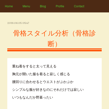
Home
Menu
Blog
Profile
Contact
2019.06.05 05:47
骨格スタイル分析（骨格診
断）
重ね着をすると太って見える
胸元が開いた服を着ると寂しく感じる
腰回りに合わせるとウエストがぶかぶか
シンプルな服が好きなのにそれだけでは寂しい
いつもなんだか野暮ったい